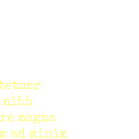
ctetuer
 nibh
ore magna
im ad minim