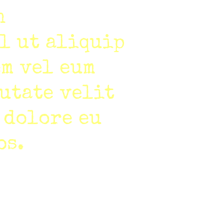
n
l ut aliquip
em vel eum
utate velit
 dolore eu
os.