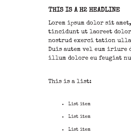
THIS IS A H2 HEADLINE
Lorem ipsum dolor sit amet
tincidunt ut laoreet dolor
nostrud exerci tation ulla
Duis autem vel eum iriure 
illum dolore eu feugiat nu
This is a list:
List item
List item
List item