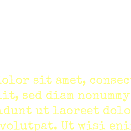
olor sit amet, conse
lit, sed diam nonummy
idunt ut laoreet dol
volutpat. Ut wisi en